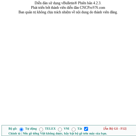
Diễn đàn sử dụng vBulletin® Phiên bản 4.2.3.
Phát triển bởi thành viên diễn đàn CNCProVN.com
Ban quản trị không chịu trách nhiệm về nội dung do thành viên đăng.
Bộ gõ:
Tự động
TELEX
VNI
Tắt
[Ẩn Bộ Gõ - F12]
Chính tả | Nếu gõ tiếng Việt không được, hãy bật bộ gõ trên máy của bạn.