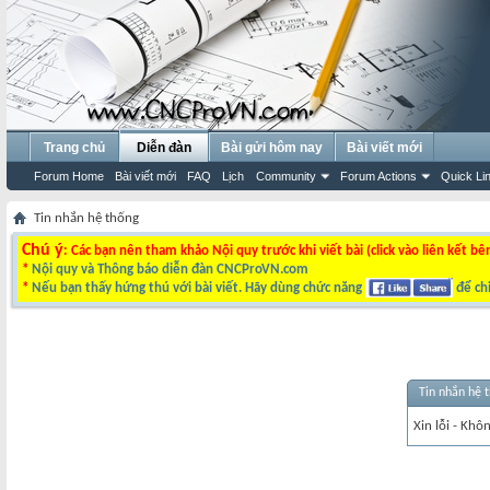
Trang chủ
Diễn đàn
Bài gửi hôm nay
Bài viết mới
Forum Home
Bài viết mới
FAQ
Lịch
Community
Forum Actions
Quick Li
Tin nhắn hệ thống
Chú ý
: Các bạn nên tham khảo Nội quy trước khi viết bài (click vào liên kết bê
*
Nội quy và Thông báo diễn đàn CNCProVN.com
*
Nếu bạn thấy hứng thú với bài viết. Hãy dùng chức năng
để chi
Tin nhắn hệ 
Xin lỗi - Khô