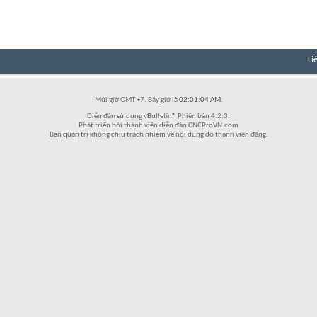
Li
Múi giờ GMT +7. Bây giờ là
02:01:04 AM
.
Diễn đàn sử dụng vBulletin® Phiên bản 4.2.3.
Phát triển bởi thành viên diễn đàn CNCProVN.com
Ban quản trị không chịu trách nhiệm về nội dung do thành viên đăng.