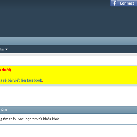
nks
n dưới).
a sẻ bài viết lên facebook
.
thống
ng tìm thấy. Mời bạn tìm từ khóa khác.