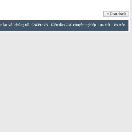
Chọn nhanh
ên lạc với chúng tôi
CNCProVN - Diễn đàn CNC chuyên nghiệp
Lưu trữ
Lên trên