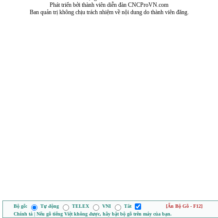
Phát triển bởi thành viên diễn đàn CNCProVN.com
Ban quản trị không chịu trách nhiệm về nội dung do thành viên đăng.
Bộ gõ:
Tự động
TELEX
VNI
Tắt
[Ẩn Bộ Gõ - F12]
Chính tả | Nếu gõ tiếng Việt không được, hãy bật bộ gõ trên máy của bạn.