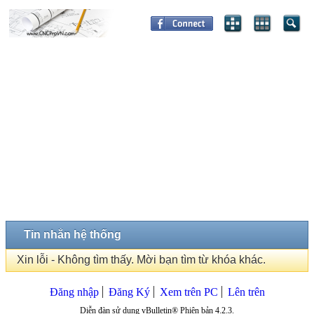
Tin nhắn hệ thống
Xin lỗi - Không tìm thấy. Mời bạn tìm từ khóa khác.
Đăng nhập
Đăng Ký
Xem trên PC
Lên trên
Diễn đàn sử dụng vBulletin® Phiên bản 4.2.3.