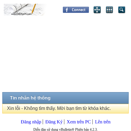
Tin nhắn hệ thống
Xin lỗi - Không tìm thấy. Mời bạn tìm từ khóa khác.
Đăng nhập
Đăng Ký
Xem trên PC
Lên trên
Diễn đàn sử dụng vBulletin® Phiên bản 4.2.3.