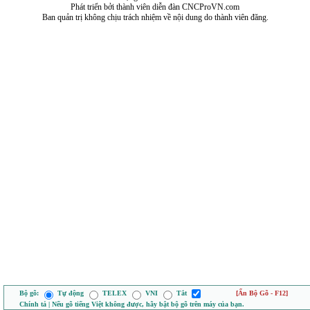
Phát triển bởi thành viên diễn đàn CNCProVN.com
Ban quản trị không chịu trách nhiệm về nội dung do thành viên đăng.
Bộ gõ:
Tự động
TELEX
VNI
Tắt
[Ẩn Bộ Gõ - F12]
Chính tả | Nếu gõ tiếng Việt không được, hãy bật bộ gõ trên máy của bạn.