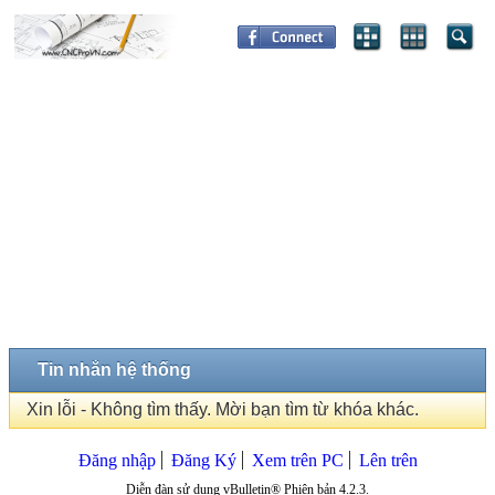
Tin nhắn hệ thống
Xin lỗi - Không tìm thấy. Mời bạn tìm từ khóa khác.
Đăng nhập
Đăng Ký
Xem trên PC
Lên trên
Diễn đàn sử dụng vBulletin® Phiên bản 4.2.3.