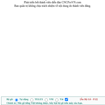
Phát triển bởi thành viên diễn đàn CNCProVN.com
Ban quản trị không chịu trách nhiệm về nội dung do thành viên đăng.
Bộ gõ:
Tự động
TELEX
VNI
Tắt
[Ẩn Bộ Gõ - F12]
Chính tả | Nếu gõ tiếng Việt không được, hãy bật bộ gõ trên máy của bạn.