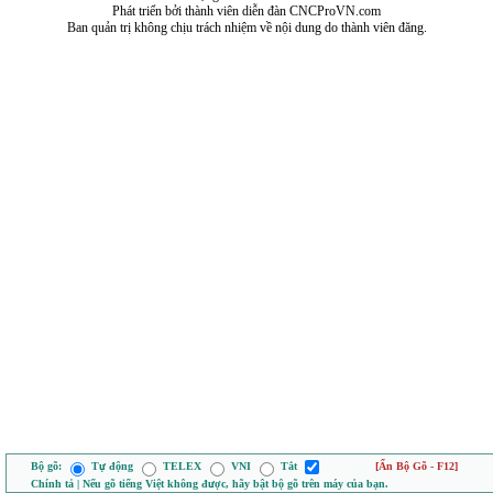
Phát triển bởi thành viên diễn đàn CNCProVN.com
Ban quản trị không chịu trách nhiệm về nội dung do thành viên đăng.
Bộ gõ:
Tự động
TELEX
VNI
Tắt
[Ẩn Bộ Gõ - F12]
Chính tả | Nếu gõ tiếng Việt không được, hãy bật bộ gõ trên máy của bạn.