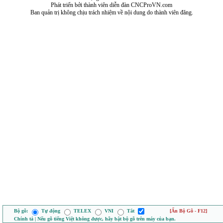
Phát triển bởi thành viên diễn đàn CNCProVN.com
Ban quản trị không chịu trách nhiệm về nội dung do thành viên đăng.
Bộ gõ:
Tự động
TELEX
VNI
Tắt
[Ẩn Bộ Gõ - F12]
Chính tả | Nếu gõ tiếng Việt không được, hãy bật bộ gõ trên máy của bạn.