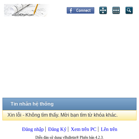
Tin nhắn hệ thống
Xin lỗi - Không tìm thấy. Mời bạn tìm từ khóa khác.
Đăng nhập
Đăng Ký
Xem trên PC
Lên trên
Diễn đàn sử dụng vBulletin® Phiên bản 4.2.3.