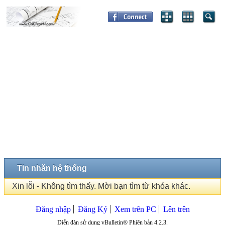
Tin nhắn hệ thống
Xin lỗi - Không tìm thấy. Mời bạn tìm từ khóa khác.
Đăng nhập
Đăng Ký
Xem trên PC
Lên trên
Diễn đàn sử dụng vBulletin® Phiên bản 4.2.3.