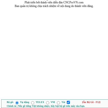
Phát triển bởi thành viên diễn đàn CNCProVN.com
Ban quản trị không chịu trách nhiệm về nội dung do thành viên đăng.
Bộ gõ:
Tự động
TELEX
VNI
Tắt
[Ẩn Bộ Gõ - F12]
Chính tả | Nếu gõ tiếng Việt không được, hãy bật bộ gõ trên máy của bạn.