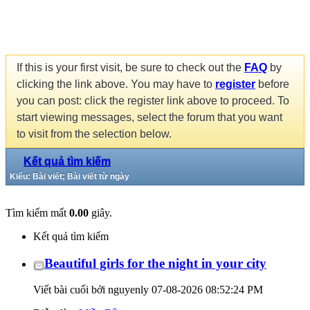
If this is your first visit, be sure to check out the
FAQ
by
clicking the link above. You may have to
register
before
you can post: click the register link above to proceed. To
start viewing messages, select the forum that you want
to visit from the selection below.
Kết quả tìm kiếm
Kiểu: Bài viết; Bài viết từ ngày
Tìm kiếm mất
0.00
giây.
Kết quả tìm kiếm
Beautiful girls for the night in your city
Viết bài cuối bởi nguyenly 07-08-2026
08:52:24 PM