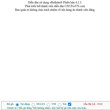
Diễn đàn sử dụng vBulletin® Phiên bản 4.2.3.
Phát triển bởi thành viên diễn đàn CNCProVN.com
Ban quản trị không chịu trách nhiệm về nội dung do thành viên đăng.
Bộ gõ:
Tự động
TELEX
VNI
Tắt
[Ẩn Bộ Gõ - F12]
Chính tả | Nếu gõ tiếng Việt không được, hãy bật bộ gõ trên máy của bạn.