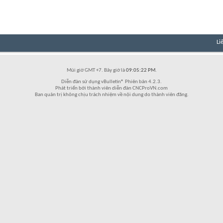
Li
Múi giờ GMT +7. Bây giờ là
09:05:22 PM
.
Diễn đàn sử dụng vBulletin® Phiên bản 4.2.3.
Phát triển bởi thành viên diễn đàn CNCProVN.com
Ban quản trị không chịu trách nhiệm về nội dung do thành viên đăng.