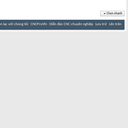
Chọn nhanh
ên lạc với chúng tôi
CNCProVN - Diễn đàn CNC chuyên nghiệp
Lưu trữ
Lên trên