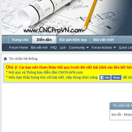
Trang chủ
Diễn đàn
Bài gửi hôm nay
Bài viết mới
Forum Home
Bài viết mới
FAQ
Lịch
Community
Forum Actions
Quick Li
Tin nhắn hệ thống
Chú ý
: Các bạn nên tham khảo Nội quy trước khi viết bài (click vào liên kết bê
*
Nội quy và Thông báo diễn đàn CNCProVN.com
*
Nếu bạn thấy hứng thú với bài viết. Hãy dùng chức năng
để chi
Tin nhắn hệ 
Xin lỗi - Khô