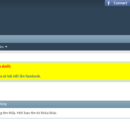
nks
n dưới).
a sẻ bài viết lên facebook
.
thống
ng tìm thấy. Mời bạn tìm từ khóa khác.