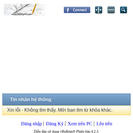
Tin nhắn hệ thống
Xin lỗi - Không tìm thấy. Mời bạn tìm từ khóa khác.
Đăng nhập
Đăng Ký
Xem trên PC
Lên trên
Diễn đàn sử dụng vBulletin® Phiên bản 4.2.3.