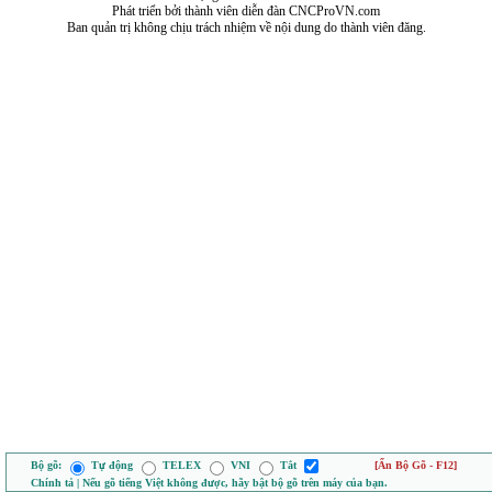
Phát triển bởi thành viên diễn đàn CNCProVN.com
Ban quản trị không chịu trách nhiệm về nội dung do thành viên đăng.
Bộ gõ:
Tự động
TELEX
VNI
Tắt
[Ẩn Bộ Gõ - F12]
Chính tả | Nếu gõ tiếng Việt không được, hãy bật bộ gõ trên máy của bạn.