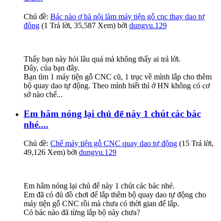
Chủ đề:
Bác nào ơ hà nội làm máy tiện gỗ cnc thay dao tự
đông
(1 Trả lời, 35,587 Xem) bởi
dungvu.129
Thấy bạn này hỏi lâu quá mà không thấy ai trả lời.
Đây, của bạn đây.
Bạn tìm 1 máy tiện gỗ CNC cũ, 1 trục về mình lắp cho thêm
bộ quay dao tự động. Theo mình biết thì ở HN không có cơ
sở nào chế...
Em hâm nóng lại chủ để này 1 chút các bác
nhé....
Chủ đề:
Chế máy tiện gỗ CNC quay dao tự động
(15 Trả lời,
49,126 Xem) bởi
dungvu.129
Em hâm nóng lại chủ để này 1 chút các bác nhé.
Em đã có đủ đồ chơi để lắp thêm bộ quay dao tự động cho
máy tiện gỗ CNC rồi mà chưa có thời gian để lắp.
Có bác nào đã từng lắp bộ này chưa?