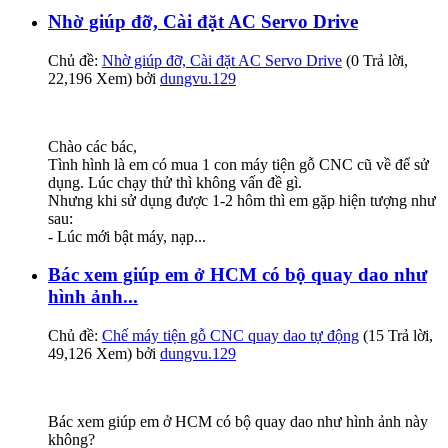
Nhờ giúp đỡ, Cài đặt AC Servo Drive
Chủ đề:
Nhờ giúp đỡ, Cài đặt AC Servo Drive
(0 Trả lời,
22,196 Xem) bởi
dungvu.129
Chào các bác,
Tình hình là em có mua 1 con máy tiện gỗ CNC cũ về để sử
dụng. Lúc chạy thử thì không vấn đề gì.
Nhưng khi sử dụng được 1-2 hôm thì em gặp hiện tượng như
sau:
- Lúc mới bật máy, nạp...
Bác xem giúp em ở HCM có bộ quay dao như
hình ảnh...
Chủ đề:
Chế máy tiện gỗ CNC quay dao tự động
(15 Trả lời,
49,126 Xem) bởi
dungvu.129
Bác xem giúp em ở HCM có bộ quay dao như hình ảnh này
không?