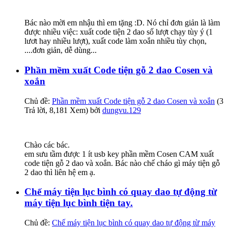
Bác nào mời em nhậu thì em tặng :D. Nó chỉ đơn giản là làm
được nhiều việc: xuất code tiện 2 dao số lượt chạy tùy ý (1
lươt hay nhiều lượt), xuất code làm xoắn nhiều tùy chọn,
....đơn giản, dễ dùng...
Phần mềm xuất Code tiện gỗ 2 dao Cosen và
xoắn
Chủ đề:
Phần mềm xuất Code tiện gỗ 2 dao Cosen và xoắn
(3
Trả lời, 8,181 Xem) bởi
dungvu.129
Chào các bác.
em sưu tầm được 1 ít usb key phần mềm Cosen CAM xuất
code tiện gỗ 2 dao và xoắn. Bác nào chế cháo gì máy tiện gỗ
2 dao thì liên hệ em ạ.
Chế máy tiện lục bình có quay dao tự động từ
máy tiện lục bình tiện tay.
Chủ đề:
Chế máy tiện lục bình có quay dao tự động từ máy