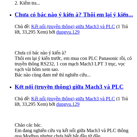
2. Kiểm tra...
Chưa có bác nào ý kiến à? Thôi em lại ý kiến...
Chủ đề:
Kết nối (truyền thông) giữa Mach3 và PLC
(1 Trả
lời, 33,295 Xem) bởi
dungvu.129
Chưa có bác nào ý kiến à?
Thôi em lại ý kiến trước, em mua con PLC Panasonic rồi, có
truyền thông RS232, 1 con mạch Mach3 LPT 3 trục, vọc
vạch vài hôm xem sao.
Bác nào cùng đam mê thì nghiên cứu...
Kết nối (truyền thông) giữa Mach3 và PLC
Chủ đề:
Kết nối (truyền thông) giữa Mach3 và PLC
(1 Trả
lời, 33,295 Xem) bởi
dungvu.129
Chào các bác.
Em đang nghiên cứu vụ kết nối giữa Mach3 và PLC thông
qua Modbus nhưng chưa biết bắt đầu từ đâu.