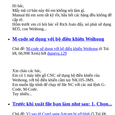
Hi bác,
Mấy mã cơ bản này thì em không nói làm gì.
Manual thì em xem rất kỹ rồi, hầu hết các hãng đều không đề
cập rõ.
Hôm trước em có hỏi bác về Rich Auto đấy, nó phải sử dụng
M35, con Weihong...
M-code sử dụng với bộ điều khiển Weihong
Chủ đề:
M-code sử dụng với bộ điều khiển Weihong
(6 Trả
lời, 66,998 Xem) bởi
dungvu.129
Xin chào các bác,
Em có 1 máy tiện gỗ CNC sử dụng bộ điều khiển của
Weihong, với bộ điều khiển cầm tay NK105-3MS.
Em muốn lập trình để chạy từ file NC với các mã lệnh G-
Code, M-Code.
Tuy nhiên...
Trước khi xuất file bạn làm như sau: 1. Chọn...
Chủ đề:
Vì sao từ Corel sang Artcam bị vỡ hình
(5 Trả lời,