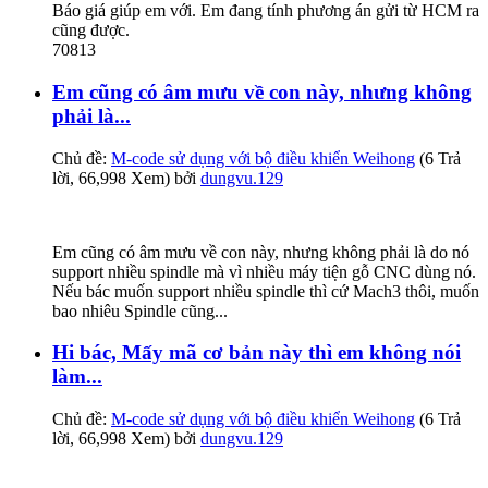
Báo giá giúp em với. Em đang tính phương án gửi từ HCM ra
cũng được.
70813
Em cũng có âm mưu về con này, nhưng không
phải là...
Chủ đề:
M-code sử dụng với bộ điều khiển Weihong
(6 Trả
lời, 66,998 Xem) bởi
dungvu.129
Em cũng có âm mưu về con này, nhưng không phải là do nó
support nhiều spindle mà vì nhiều máy tiện gỗ CNC dùng nó.
Nếu bác muốn support nhiều spindle thì cứ Mach3 thôi, muốn
bao nhiêu Spindle cũng...
Hi bác, Mấy mã cơ bản này thì em không nói
làm...
Chủ đề:
M-code sử dụng với bộ điều khiển Weihong
(6 Trả
lời, 66,998 Xem) bởi
dungvu.129