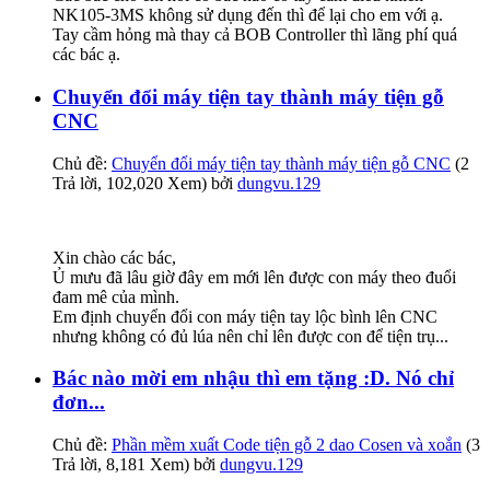
NK105-3MS không sử dụng đến thì để lại cho em với ạ.
Tay cầm hỏng mà thay cả BOB Controller thì lãng phí quá
các bác ạ.
Chuyển đổi máy tiện tay thành máy tiện gỗ
CNC
Chủ đề:
Chuyển đổi máy tiện tay thành máy tiện gỗ CNC
(2
Trả lời, 102,020 Xem) bởi
dungvu.129
Xin chào các bác,
Ủ mưu đã lâu giờ đây em mới lên được con máy theo đuổi
đam mê của mình.
Em định chuyển đổi con máy tiện tay lộc bình lên CNC
nhưng không có đủ lúa nên chỉ lên được con để tiện trụ...
Bác nào mời em nhậu thì em tặng :D. Nó chỉ
đơn...
Chủ đề:
Phần mềm xuất Code tiện gỗ 2 dao Cosen và xoắn
(3
Trả lời, 8,181 Xem) bởi
dungvu.129