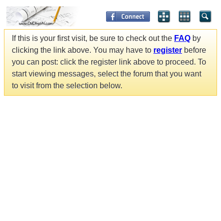
If this is your first visit, be sure to check out the
FAQ
by
clicking the link above. You may have to
register
before
you can post: click the register link above to proceed. To
start viewing messages, select the forum that you want
to visit from the selection below.