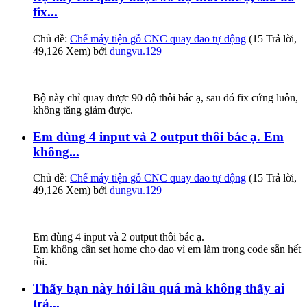
fix...
Chủ đề:
Chế máy tiện gỗ CNC quay dao tự động
(15 Trả lời,
49,126 Xem) bởi
dungvu.129
Bộ này chỉ quay được 90 độ thôi bác ạ, sau đó fix cứng luôn,
không tăng giảm được.
Em dùng 4 input và 2 output thôi bác ạ. Em
không...
Chủ đề:
Chế máy tiện gỗ CNC quay dao tự động
(15 Trả lời,
49,126 Xem) bởi
dungvu.129
Em dùng 4 input và 2 output thôi bác ạ.
Em không cần set home cho dao vì em làm trong code sẵn hết
rồi.
Thấy bạn này hỏi lâu quá mà không thấy ai
trả...