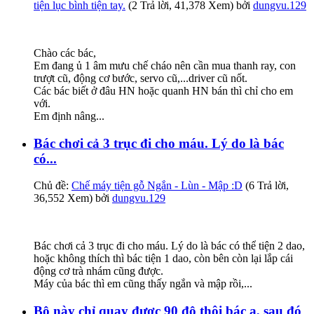
tiện lục bình tiện tay.
(2 Trả lời, 41,378 Xem) bởi
dungvu.129
Chào các bác,
Em đang ủ 1 âm mưu chế cháo nên cần mua thanh ray, con
trượt cũ, động cơ bước, servo cũ,...driver cũ nốt.
Các bác biết ở đâu HN hoặc quanh HN bán thì chỉ cho em
với.
Em định nâng...
Bác chơi cả 3 trục đi cho máu. Lý do là bác
có...
Chủ đề:
Chế máy tiện gỗ Ngắn - Lùn - Mập :D
(6 Trả lời,
36,552 Xem) bởi
dungvu.129
Bác chơi cả 3 trục đi cho máu. Lý do là bác có thể tiện 2 dao,
hoặc không thích thì bác tiện 1 dao, còn bên còn lại lắp cái
động cơ trà nhám cũng được.
Máy của bác thì em cũng thấy ngắn và mập rồi,...
Bộ này chỉ quay được 90 độ thôi bác ạ, sau đó