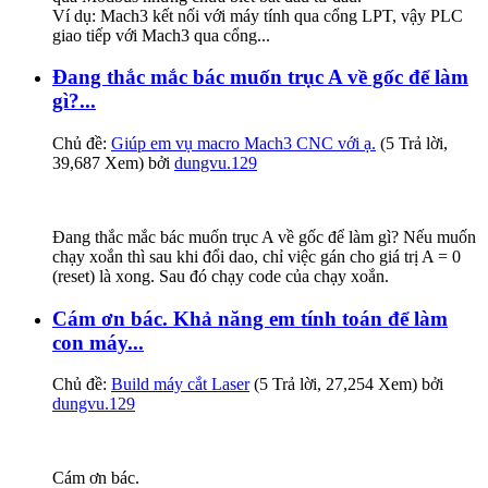
Ví dụ: Mach3 kết nối với máy tính qua cổng LPT, vậy PLC
giao tiếp với Mach3 qua cổng...
Đang thắc mắc bác muốn trục A về gốc để làm
gì?...
Chủ đề:
Giúp em vụ macro Mach3 CNC với ạ.
(5 Trả lời,
39,687 Xem) bởi
dungvu.129
Đang thắc mắc bác muốn trục A về gốc để làm gì? Nếu muốn
chạy xoắn thì sau khi đổi dao, chỉ việc gán cho giá trị A = 0
(reset) là xong. Sau đó chạy code của chạy xoắn.
Cám ơn bác. Khả năng em tính toán để làm
con máy...
Chủ đề:
Build máy cắt Laser
(5 Trả lời, 27,254 Xem) bởi
dungvu.129
Cám ơn bác.