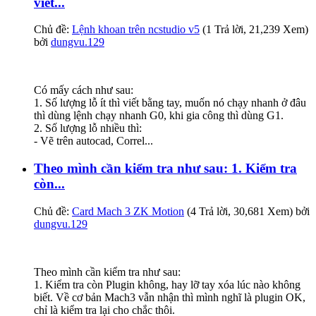
viết...
Chủ đề:
Lệnh khoan trên ncstudio v5
(1 Trả lời, 21,239 Xem)
bởi
dungvu.129
Có mấy cách như sau:
1. Số lượng lỗ ít thì viết bằng tay, muốn nó chạy nhanh ở đâu
thì dùng lệnh chạy nhanh G0, khi gia công thì dùng G1.
2. Số lượng lỗ nhiều thì:
- Vẽ trên autocad, Correl...
Theo mình cần kiểm tra như sau: 1. Kiểm tra
còn...
Chủ đề:
Card Mach 3 ZK Motion
(4 Trả lời, 30,681 Xem) bởi
dungvu.129
Theo mình cần kiểm tra như sau:
1. Kiểm tra còn Plugin không, hay lỡ tay xóa lúc nào không
biết. Về cơ bản Mach3 vẫn nhận thì mình nghĩ là plugin OK,
chỉ là kiểm tra lại cho chắc thôi.