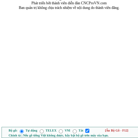
Phát triển bởi thành viên diễn đàn CNCProVN.com
Ban quản trị không chịu trách nhiệm về nội dung do thành viên đăng.
Bộ gõ:
Tự động
TELEX
VNI
Tắt
[Ẩn Bộ Gõ - F12]
Chính tả | Nếu gõ tiếng Việt không được, hãy bật bộ gõ trên máy của bạn.