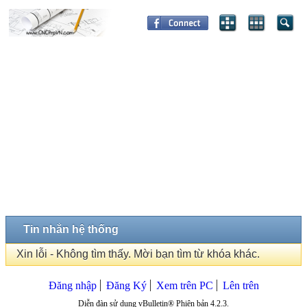
Tin nhắn hệ thống
Xin lỗi - Không tìm thấy. Mời bạn tìm từ khóa khác.
Đăng nhập
Đăng Ký
Xem trên PC
Lên trên
Diễn đàn sử dụng vBulletin® Phiên bản 4.2.3.