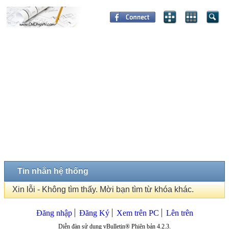
Tin nhắn hệ thống
Xin lỗi - Không tìm thấy. Mời bạn tìm từ khóa khác.
Đăng nhập
Đăng Ký
Xem trên PC
Lên trên
Diễn đàn sử dụng vBulletin® Phiên bản 4.2.3.