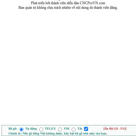
Phát triển bởi thành viên diễn đàn CNCProVN.com
Ban quản trị không chịu trách nhiệm về nội dung do thành viên đăng.
Bộ gõ:
Tự động
TELEX
VNI
Tắt
[Ẩn Bộ Gõ - F12]
Chính tả | Nếu gõ tiếng Việt không được, hãy bật bộ gõ trên máy của bạn.