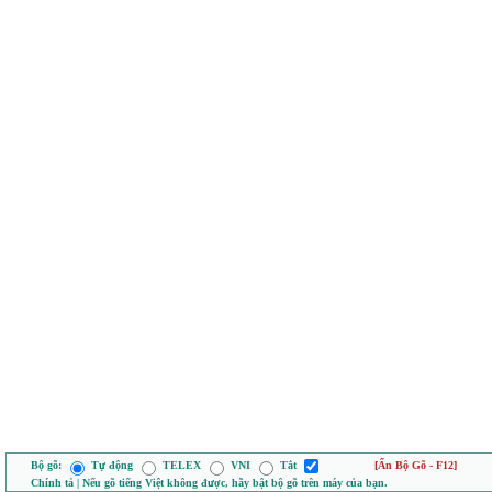
Bộ gõ:
Tự động
TELEX
VNI
Tắt
[Ẩn Bộ Gõ - F12]
Chính tả | Nếu gõ tiếng Việt không được, hãy bật bộ gõ trên máy của bạn.