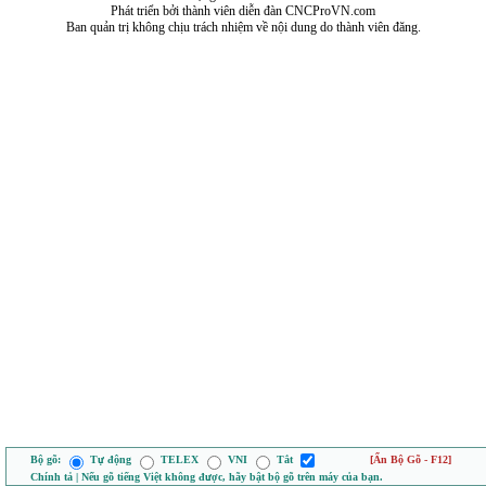
Phát triển bởi thành viên diễn đàn CNCProVN.com
Ban quản trị không chịu trách nhiệm về nội dung do thành viên đăng.
Bộ gõ:
Tự động
TELEX
VNI
Tắt
[Ẩn Bộ Gõ - F12]
Chính tả | Nếu gõ tiếng Việt không được, hãy bật bộ gõ trên máy của bạn.