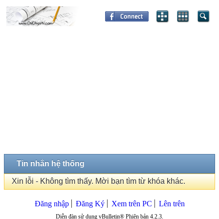
Tin nhắn hệ thống
Xin lỗi - Không tìm thấy. Mời bạn tìm từ khóa khác.
Đăng nhập
Đăng Ký
Xem trên PC
Lên trên
Diễn đàn sử dụng vBulletin® Phiên bản 4.2.3.