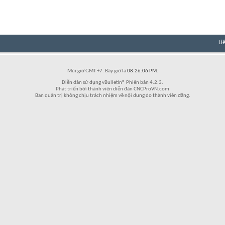
Li
Múi giờ GMT +7. Bây giờ là
08:26:06 PM
.
Diễn đàn sử dụng vBulletin® Phiên bản 4.2.3.
Phát triển bởi thành viên diễn đàn CNCProVN.com
Ban quản trị không chịu trách nhiệm về nội dung do thành viên đăng.