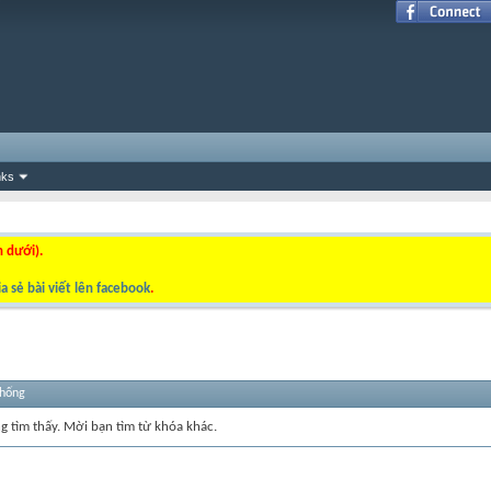
nks
n dưới).
a sẻ bài viết lên facebook
.
thống
ng tìm thấy. Mời bạn tìm từ khóa khác.