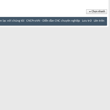
Chọn nhanh
ên lạc với chúng tôi
CNCProVN - Diễn đàn CNC chuyên nghiệp
Lưu trữ
Lên trên