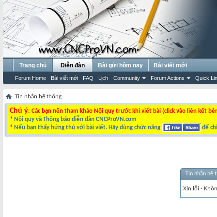
Trang chủ
Diễn đàn
Bài gửi hôm nay
Bài viết mới
Forum Home
Bài viết mới
FAQ
Lịch
Community
Forum Actions
Quick Li
Tin nhắn hệ thống
Chú ý
: Các bạn nên tham khảo Nội quy trước khi viết bài (click vào liên kết bê
*
Nội quy và Thông báo diễn đàn CNCProVN.com
*
Nếu bạn thấy hứng thú với bài viết. Hãy dùng chức năng
để chi
Tin nhắn hệ 
Xin lỗi - Khô