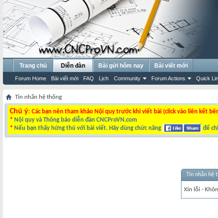
Trang chủ
Diễn đàn
Bài gửi hôm nay
Bài viết mới
Forum Home
Bài viết mới
FAQ
Lịch
Community
Forum Actions
Quick Li
Tin nhắn hệ thống
Chú ý
: Các bạn nên tham khảo Nội quy trước khi viết bài (click vào liên kết bê
*
Nội quy và Thông báo diễn đàn CNCProVN.com
*
Nếu bạn thấy hứng thú với bài viết. Hãy dùng chức năng
để chi
Tin nhắn hệ 
Xin lỗi - Khô