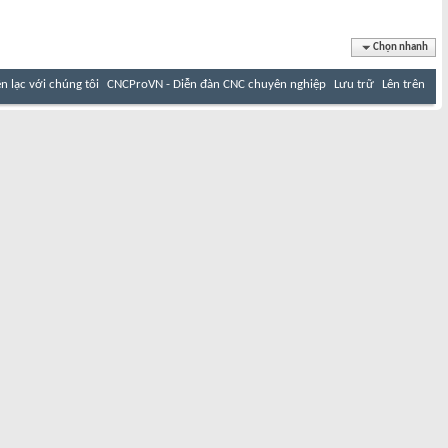
Chọn nhanh
ên lạc với chúng tôi
CNCProVN - Diễn đàn CNC chuyên nghiệp
Lưu trữ
Lên trên