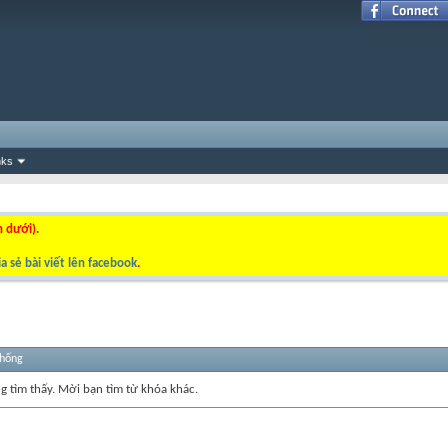
nks
n dưới).
a sẻ bài viết lên facebook
.
thống
ng tìm thấy. Mời bạn tìm từ khóa khác.