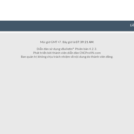
Li
Múi giờ GMT +7. Bây giờ là
07:39:21 AM
.
Diễn đàn sử dụng vBulletin® Phiên bản 4.2.3.
Phát triển bởi thành viên diễn đàn CNCProVN.com
Ban quản trị không chịu trách nhiệm về nội dung do thành viên đăng.