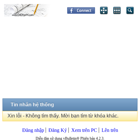
Tin nhắn hệ thống
Xin lỗi - Không tìm thấy. Mời bạn tìm từ khóa khác.
Đăng nhập
Đăng Ký
Xem trên PC
Lên trên
Diễn đàn sử dụng vBulletin® Phiên bản 4.2.3.