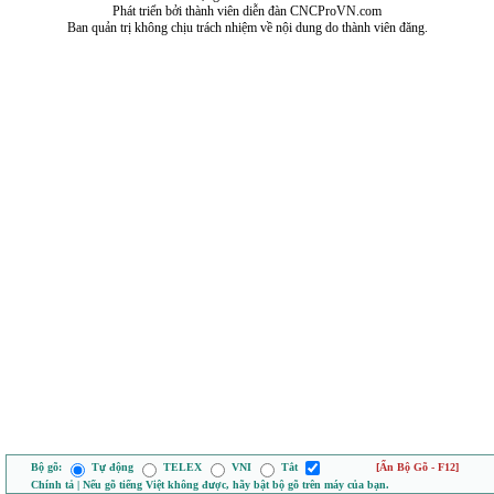
Phát triển bởi thành viên diễn đàn CNCProVN.com
Ban quản trị không chịu trách nhiệm về nội dung do thành viên đăng.
Bộ gõ:
Tự động
TELEX
VNI
Tắt
[Ẩn Bộ Gõ - F12]
Chính tả | Nếu gõ tiếng Việt không được, hãy bật bộ gõ trên máy của bạn.