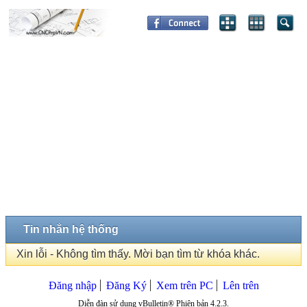
Tin nhắn hệ thống
Xin lỗi - Không tìm thấy. Mời bạn tìm từ khóa khác.
Đăng nhập
Đăng Ký
Xem trên PC
Lên trên
Diễn đàn sử dụng vBulletin® Phiên bản 4.2.3.