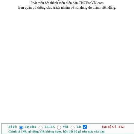
Phát triển bởi thành viên diễn đàn CNCProVN.com
Ban quản trị không chịu trách nhiệm về nội dung do thành viên đăng.
Bộ gõ:
Tự động
TELEX
VNI
Tắt
[Ẩn Bộ Gõ - F12]
Chính tả | Nếu gõ tiếng Việt không được, hãy bật bộ gõ trên máy của bạn.