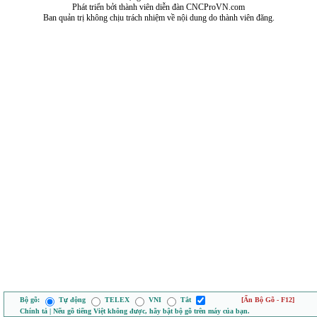
Phát triển bởi thành viên diễn đàn CNCProVN.com
Ban quản trị không chịu trách nhiệm về nội dung do thành viên đăng.
Bộ gõ:
Tự động
TELEX
VNI
Tắt
[Ẩn Bộ Gõ - F12]
Chính tả | Nếu gõ tiếng Việt không được, hãy bật bộ gõ trên máy của bạn.