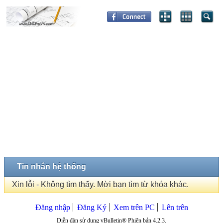
Tin nhắn hệ thống
Xin lỗi - Không tìm thấy. Mời bạn tìm từ khóa khác.
Đăng nhập
Đăng Ký
Xem trên PC
Lên trên
Diễn đàn sử dụng vBulletin® Phiên bản 4.2.3.