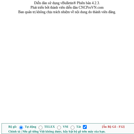
Diễn đàn sử dụng vBulletin® Phiên bản 4.2.3.
Phát triển bởi thành viên diễn đàn CNCProVN.com
Ban quản trị không chịu trách nhiệm về nội dung do thành viên đăng.
Bộ gõ:
Tự động
TELEX
VNI
Tắt
[Ẩn Bộ Gõ - F12]
Chính tả | Nếu gõ tiếng Việt không được, hãy bật bộ gõ trên máy của bạn.