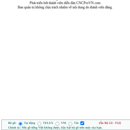
Phát triển bởi thành viên diễn đàn CNCProVN.com
Ban quản trị không chịu trách nhiệm về nội dung do thành viên đăng.
Bộ gõ:
Tự động
TELEX
VNI
Tắt
[Ẩn Bộ Gõ - F12]
Chính tả | Nếu gõ tiếng Việt không được, hãy bật bộ gõ trên máy của bạn.