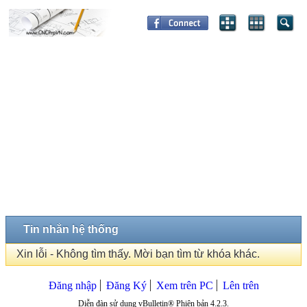
Tin nhắn hệ thống
Xin lỗi - Không tìm thấy. Mời bạn tìm từ khóa khác.
Đăng nhập
Đăng Ký
Xem trên PC
Lên trên
Diễn đàn sử dụng vBulletin® Phiên bản 4.2.3.