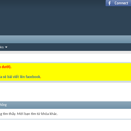
nks
n dưới).
a sẻ bài viết lên facebook
.
thống
ng tìm thấy. Mời bạn tìm từ khóa khác.