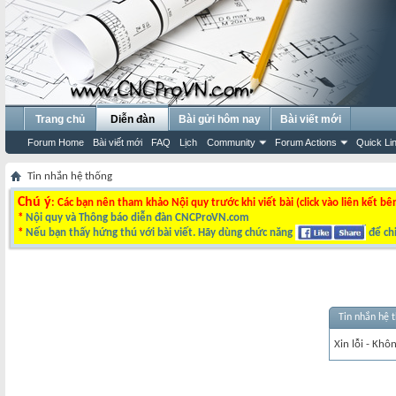
Trang chủ
Diễn đàn
Bài gửi hôm nay
Bài viết mới
Forum Home
Bài viết mới
FAQ
Lịch
Community
Forum Actions
Quick Li
Tin nhắn hệ thống
Chú ý
: Các bạn nên tham khảo Nội quy trước khi viết bài (click vào liên kết bê
*
Nội quy và Thông báo diễn đàn CNCProVN.com
*
Nếu bạn thấy hứng thú với bài viết. Hãy dùng chức năng
để chi
Tin nhắn hệ 
Xin lỗi - Khô