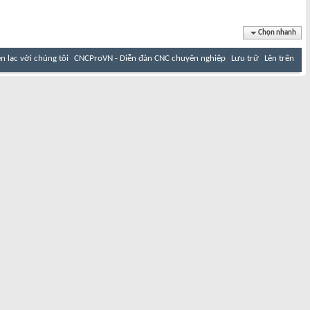
Chọn nhanh
ên lạc với chúng tôi
CNCProVN - Diễn đàn CNC chuyên nghiệp
Lưu trữ
Lên trên