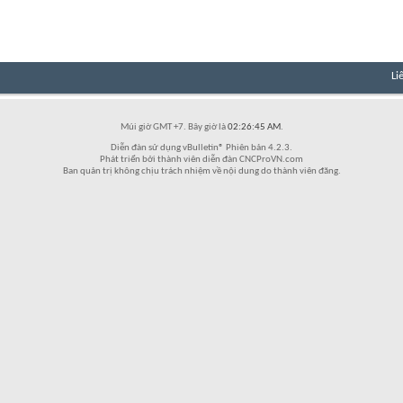
Li
Múi giờ GMT +7. Bây giờ là
02:26:45 AM
.
Diễn đàn sử dụng vBulletin® Phiên bản 4.2.3.
Phát triển bởi thành viên diễn đàn CNCProVN.com
Ban quản trị không chịu trách nhiệm về nội dung do thành viên đăng.