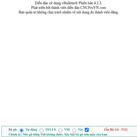
Diễn đàn sử dụng vBulletin® Phiên bản 4.2.3.
Phát triển bởi thành viên diễn đàn CNCProVN.com
Ban quản trị không chịu trách nhiệm về nội dung do thành viên đăng.
Bộ gõ:
Tự động
TELEX
VNI
Tắt
[Ẩn Bộ Gõ - F12]
Chính tả | Nếu gõ tiếng Việt không được, hãy bật bộ gõ trên máy của bạn.