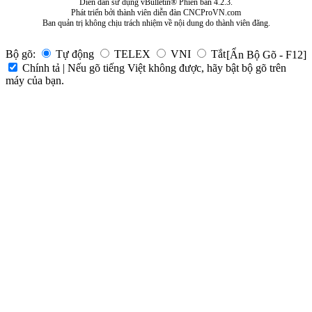
Diễn đàn sử dụng vBulletin® Phiên bản 4.2.3.
Phát triển bởi thành viên diễn đàn CNCProVN.com
Ban quản trị không chịu trách nhiệm về nội dung do thành viên đăng.
Bộ gõ:
Tự động
TELEX
VNI
Tắt
[Ẩn Bộ Gõ - F12]
Chính tả | Nếu gõ tiếng Việt không được, hãy bật bộ gõ trên
máy của bạn.