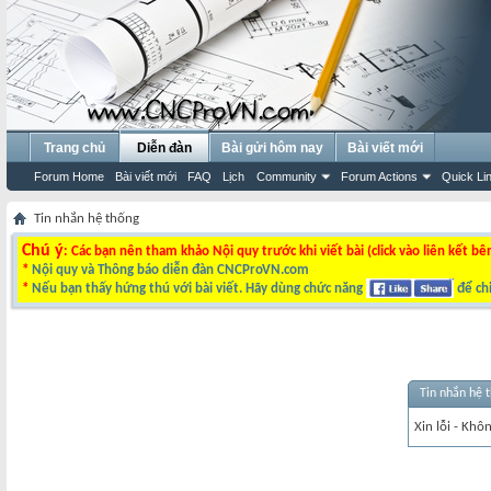
Trang chủ
Diễn đàn
Bài gửi hôm nay
Bài viết mới
Forum Home
Bài viết mới
FAQ
Lịch
Community
Forum Actions
Quick Li
Tin nhắn hệ thống
Chú ý
: Các bạn nên tham khảo Nội quy trước khi viết bài (click vào liên kết bê
*
Nội quy và Thông báo diễn đàn CNCProVN.com
*
Nếu bạn thấy hứng thú với bài viết. Hãy dùng chức năng
để chi
Tin nhắn hệ 
Xin lỗi - Khô