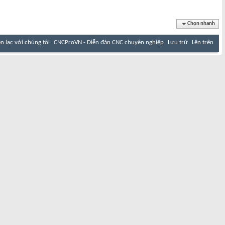
Chọn nhanh
ên lạc với chúng tôi
CNCProVN - Diễn đàn CNC chuyên nghiệp
Lưu trữ
Lên trên