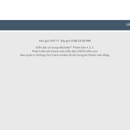
Li
Múi giờ GMT +7. Bây giờ là
08:22:05 PM
.
Diễn đàn sử dụng vBulletin® Phiên bản 4.2.3.
Phát triển bởi thành viên diễn đàn CNCProVN.com
Ban quản trị không chịu trách nhiệm về nội dung do thành viên đăng.