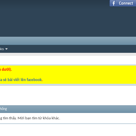
nks
n dưới).
a sẻ bài viết lên facebook
.
thống
ng tìm thấy. Mời bạn tìm từ khóa khác.