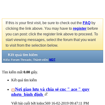
If this is your first visit, be sure to check out the
FAQ
by
clicking the link above. You may have to
register
before
you can post: click the register link above to proceed. To
start viewing messages, select the forum that you want
to visit from the selection below.
Kết quả tìm kiếm
Kiểu: Forum Threads; Thành viên:
MDT
Tìm kiếm mất
0.00
giây.
Kết quả tìm kiếm
Nơi giao lưu và chia sẻ cnc " ace " quy
nhơn_bình định
Viết bài cuối bởi loiloc569 16-02-2019
09:47:11 PM