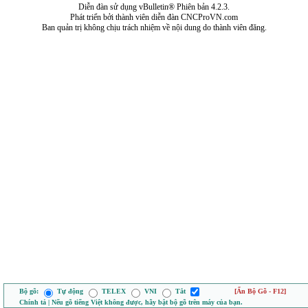
Diễn đàn sử dụng vBulletin® Phiên bản 4.2.3.
Phát triển bởi thành viên diễn đàn CNCProVN.com
Ban quản trị không chịu trách nhiệm về nội dung do thành viên đăng.
Bộ gõ:
Tự động
TELEX
VNI
Tắt
[Ẩn Bộ Gõ - F12]
Chính tả | Nếu gõ tiếng Việt không được, hãy bật bộ gõ trên máy của bạn.