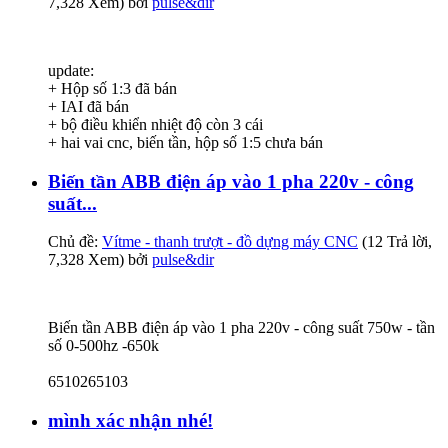
7,328 Xem) bởi
pulse&dir
update:
+ Hộp số 1:3 đã bán
+ IAI đã bán
+ bộ điều khiển nhiệt độ còn 3 cái
+ hai vai cnc, biến tần, hộp số 1:5 chưa bán
Biến tần ABB điện áp vào 1 pha 220v - công
suất...
Chủ đề:
Vítme - thanh trượt - đồ dựng máy CNC
(12 Trả lời,
7,328 Xem) bởi
pulse&dir
Biến tần ABB điện áp vào 1 pha 220v - công suất 750w - tần
số 0-500hz -650k
6510265103
mình xác nhận nhé!