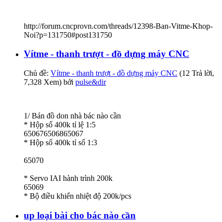
http://forum.cncprovn.com/threads/12398-Ban-Vitme-Khop-
Noi?p=131750#post131750
Vítme - thanh trượt - đồ dựng máy CNC
Chủ đề:
Vítme - thanh trượt - đồ dựng máy CNC
(12 Trả lời,
7,328 Xem) bởi
pulse&dir
1/ Bán đồ don nhà bác nào cần
* Hộp số 400k tỉ lệ 1:5
650676506865067
* Hộp số 400k tỉ số 1:3
65070
* Servo IAI hành trình 200k
65069
* Bộ điều khiển nhiệt độ 200k/pcs
up loại bài cho bác nào cần