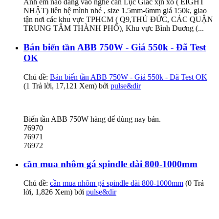
Anh em nào đang vào nghề cần Lục Giác xịn xò ( EIGHT
NHẬT) liên hệ mình nhé , size 1.5mm-6mm giá 150k, giao
tận nơi các khu vực TPHCM ( Q9,THỦ ĐỨC, CÁC QUẬN
TRUNG TÂM THÀNH PHỐ), Khu vực Bình Duơng (...
Bán biến tần ABB 750W - Giá 550k - Đã Test
OK
Chủ đề:
Bán biến tần ABB 750W - Giá 550k - Đã Test OK
(1 Trả lời, 17,121 Xem) bởi
pulse&dir
Biến tần ABB 750W hàng để dùng nay bán.
76970
76971
76972
cần mua nhôm gá spindle dài 800-1000mm
Chủ đề:
cần mua nhôm gá spindle dài 800-1000mm
(0 Trả
lời, 1,826 Xem) bởi
pulse&dir