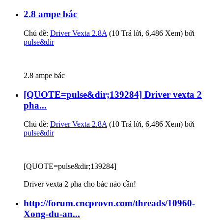
2.8 ampe bác
Chủ đề:
Driver Vexta 2.8A
(10 Trả lời, 6,486 Xem) bởi
pulse&dir
2.8 ampe bác
[QUOTE=pulse&dir;139284] Driver vexta 2
pha...
Chủ đề:
Driver Vexta 2.8A
(10 Trả lời, 6,486 Xem) bởi
pulse&dir
[QUOTE=pulse&dir;139284]
Driver vexta 2 pha cho bác nào cần!
http://forum.cncprovn.com/threads/10960-
Xong-du-an...