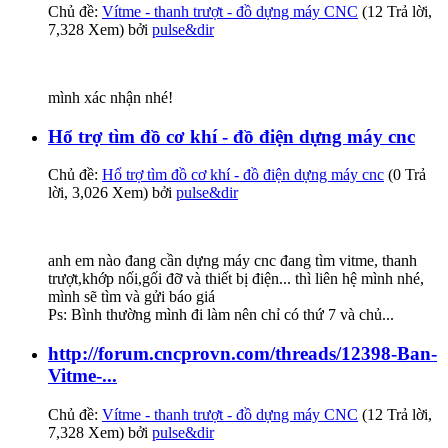
Chủ đề:
Vítme - thanh trượt - đồ dựng máy CNC
(12 Trả lời,
7,328 Xem) bởi
pulse&dir
mình xác nhận nhé!
Hổ trợ tìm đồ cơ khí - đồ điện dựng máy cnc
Chủ đề:
Hổ trợ tìm đồ cơ khí - đồ điện dựng máy cnc
(0 Trả
lời, 3,026 Xem) bởi
pulse&dir
anh em nào đang cần dựng máy cnc đang tìm vitme, thanh
trượt,khớp nối,gối đỡ và thiết bị điện... thì liên hệ mình nhé,
mình sẽ tìm và gửi báo giá
Ps: Bình thường mình đi làm nên chỉ có thứ 7 và chủ...
http://forum.cncprovn.com/threads/12398-Ban-
Vitme-...
Chủ đề:
Vítme - thanh trượt - đồ dựng máy CNC
(12 Trả lời,
7,328 Xem) bởi
pulse&dir