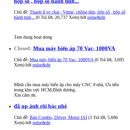
hộp số , hộp số hành tinh,..
Chủ đề:
Thanh lí ve chai : Vitme, chống tâm, hộp số , hộp số
hành tinh,..
(0 Trả lời, 20,737 Xem) bởi
pulse&dir
Tam dung hoat dong
Closed:
Mua máy biến áp 70 Vac- 1000VA
Chủ đề:
Mua máy biến áp 70 Vac- 1000VA
(0 Trả lời, 3,695
Xem) bởi
pulse&dir
Mình cần mua máy biến áp cho máy CNC ở nhà, Ưu tiên
trong khu vực HCM,Bình dương.
Xin cảm ơn.
đã up ảnh rồi bác nhé
Chủ đề:
Bán Combo, Driver, Motor IAI
(3 Trả lời, 5,696
Xem) bởi
pulse&dir