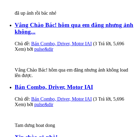
đã up ảnh rồi bác nhé
Vâng Chào Bác! hôm qua em đăng nhưng ảnh
không...
Chủ đề:
Bán Combo, Driver, Motor IAI
(3 Trả lời, 5,696
Xem) bởi
pulse&dir
Vâng Chào Bác! hôm qua em đăng nhưng ảnh không load
lên được.
Bán Combo, Driver, Motor IAI
Chủ đề:
Bán Combo, Driver, Motor IAI
(3 Trả lời, 5,696
Xem) bởi
pulse&dir
Tam dưng hoat dong