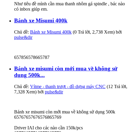
Như tiêu đề mình cần mua thanh nhôm gá spindle , bác nào
có inbox giúp em.
Bánh xe Misumi 400k
Chủ đề:
Bánh xe Misumi 400k
(0 Trả lời, 2,738 Xem) bởi
pulse&dir
657856578665787
Bánh xe misumi còn mới mua về không sử
dụng 500k...
Chủ đề:
Vítme - thanh trượt - đồ dựng máy CNC
(12 Trả lời,
7,328 Xem) bởi
pulse&dir
Bánh xe misumi còn mới mua về không sử dụng 500k
65767657676576865769
Driver IAI cho các nào cần 150k/pcs