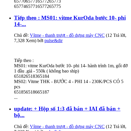
65770657716577265773
65774657716577265775
Tiếp theo : MS01: vitme KurOda bước 10- phi
14-...
Chủ đề:
Vítme - thanh trượt - đồ dựng máy CNC
(12 Trả lời,
7,328 Xem) bởi
pulse&dir
Tiếp theo :
MS01: vitme KurOda bước 10- phi 14- hành trình 1m, gối đỡ
1 đầu .giá - 550k ( không bao ship)
651826518365184
MS02: Vitme THK - BƯỚC 4 - PHI 14 - 230K/PCS CÓ 5
pcs
651856518665187
...
update: + Hộp số 1:3 đã bán + IAI đã bán +
bộ...
Chủ đề:
Vítme - thanh trượt - đồ dựng máy CNC
(12 Trả lời,