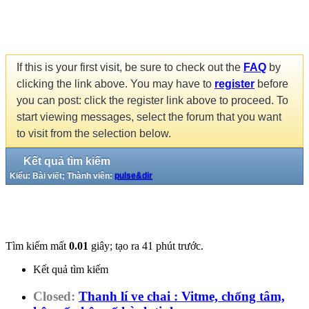
If this is your first visit, be sure to check out the
FAQ
by
clicking the link above. You may have to
register
before
you can post: click the register link above to proceed. To
start viewing messages, select the forum that you want
to visit from the selection below.
Kết quả tìm kiếm
Kiểu: Bài viết; Thành viên:
pulse&dir
Tìm kiếm mất
0.01
giây; tạo ra 41 phút trước.
Kết quả tìm kiếm
Closed:
Thanh lí ve chai : Vitme, chống tâm,