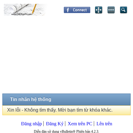
Tin nhắn hệ thống
Xin lỗi - Không tìm thấy. Mời bạn tìm từ khóa khác.
Đăng nhập
Đăng Ký
Xem trên PC
Lên trên
Diễn đàn sử dụng vBulletin® Phiên bản 4.2.3.