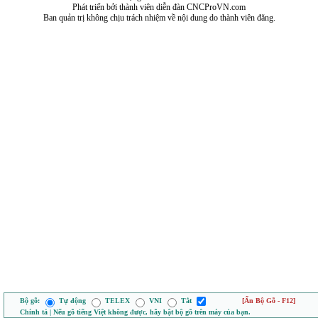
Phát triển bởi thành viên diễn đàn CNCProVN.com
Ban quản trị không chịu trách nhiệm về nội dung do thành viên đăng.
Bộ gõ:
Tự động
TELEX
VNI
Tắt
[Ẩn Bộ Gõ - F12]
Chính tả | Nếu gõ tiếng Việt không được, hãy bật bộ gõ trên máy của bạn.