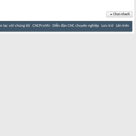
Chọn nhanh
ên lạc với chúng tôi
CNCProVN - Diễn đàn CNC chuyên nghiệp
Lưu trữ
Lên trên