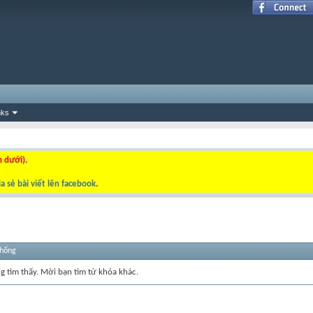
nks
n dưới).
a sẻ bài viết lên facebook
.
thống
ng tìm thấy. Mời bạn tìm từ khóa khác.