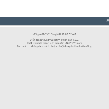
Li
Múi giờ GMT +7. Bây giờ là
10:05:32 AM
.
Diễn đàn sử dụng vBulletin® Phiên bản 4.2.3.
Phát triển bởi thành viên diễn đàn CNCProVN.com
Ban quản trị không chịu trách nhiệm về nội dung do thành viên đăng.