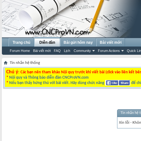
Trang chủ
Diễn đàn
Bài gửi hôm nay
Bài viết mới
Forum Home
Bài viết mới
FAQ
Lịch
Community
Forum Actions
Quick Li
Tin nhắn hệ thống
Chú ý
: Các bạn nên tham khảo Nội quy trước khi viết bài (click vào liên kết bê
*
Nội quy và Thông báo diễn đàn CNCProVN.com
*
Nếu bạn thấy hứng thú với bài viết. Hãy dùng chức năng
để chi
Tin nhắn hệ 
Xin lỗi - Khô