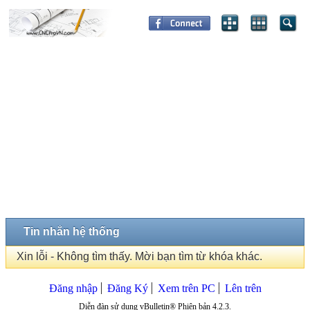
Tin nhắn hệ thống
Xin lỗi - Không tìm thấy. Mời bạn tìm từ khóa khác.
Đăng nhập
Đăng Ký
Xem trên PC
Lên trên
Diễn đàn sử dụng vBulletin® Phiên bản 4.2.3.