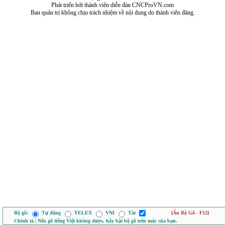
Phát triển bởi thành viên diễn đàn CNCProVN.com
Ban quản trị không chịu trách nhiệm về nội dung do thành viên đăng.
Bộ gõ:
Tự động
TELEX
VNI
Tắt
[Ẩn Bộ Gõ - F12]
Chính tả | Nếu gõ tiếng Việt không được, hãy bật bộ gõ trên máy của bạn.