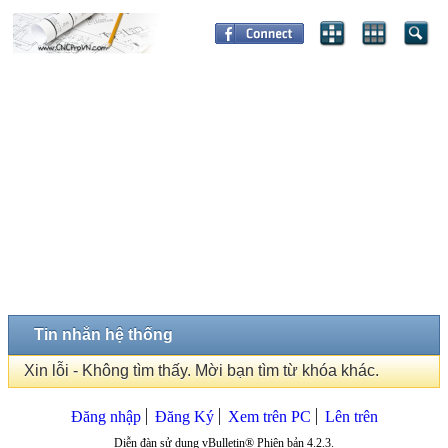
Tin nhắn hệ thống
Xin lỗi - Không tìm thấy. Mời bạn tìm từ khóa khác.
Đăng nhập
Đăng Ký
Xem trên PC
Lên trên
Diễn đàn sử dụng vBulletin® Phiên bản 4.2.3.