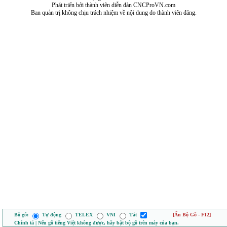
Phát triển bởi thành viên diễn đàn CNCProVN.com
Ban quản trị không chịu trách nhiệm về nội dung do thành viên đăng.
Bộ gõ:
Tự động
TELEX
VNI
Tắt
[Ẩn Bộ Gõ - F12]
Chính tả | Nếu gõ tiếng Việt không được, hãy bật bộ gõ trên máy của bạn.