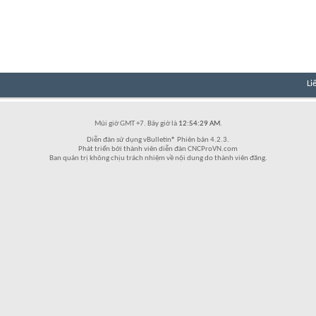
Li
Múi giờ GMT +7. Bây giờ là
12:54:29 AM
.
Diễn đàn sử dụng vBulletin® Phiên bản 4.2.3.
Phát triển bởi thành viên diễn đàn CNCProVN.com
Ban quản trị không chịu trách nhiệm về nội dung do thành viên đăng.