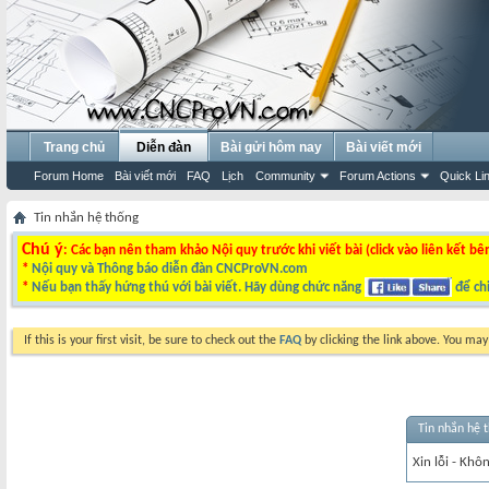
Trang chủ
Diễn đàn
Bài gửi hôm nay
Bài viết mới
Forum Home
Bài viết mới
FAQ
Lịch
Community
Forum Actions
Quick Li
Tin nhắn hệ thống
Chú ý
: Các bạn nên tham khảo Nội quy trước khi viết bài (click vào liên kết bê
*
Nội quy và Thông báo diễn đàn CNCProVN.com
*
Nếu bạn thấy hứng thú với bài viết. Hãy dùng chức năng
để chi
If this is your first visit, be sure to check out the
FAQ
by clicking the link above. You ma
Tin nhắn hệ 
Xin lỗi - Khô