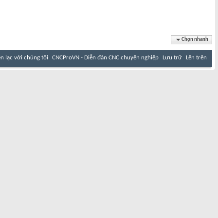
Chọn nhanh
ên lạc với chúng tôi
CNCProVN - Diễn đàn CNC chuyên nghiệp
Lưu trữ
Lên trên