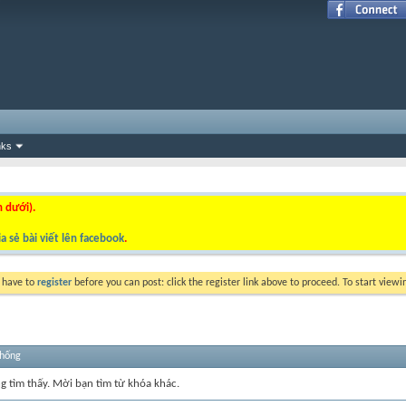
nks
n dưới).
a sẻ bài viết lên facebook
.
y have to
register
before you can post: click the register link above to proceed. To start view
thống
ng tìm thấy. Mời bạn tìm từ khóa khác.