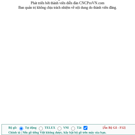
Phát triển bởi thành viên diễn đàn CNCProVN.com
Ban quản trị không chịu trách nhiệm về nội dung do thành viên đăng.
Bộ gõ:
Tự động
TELEX
VNI
Tắt
[Ẩn Bộ Gõ - F12]
Chính tả | Nếu gõ tiếng Việt không được, hãy bật bộ gõ trên máy của bạn.