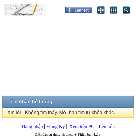
Tin nhắn hệ thống
Xin lỗi - Không tìm thấy. Mời bạn tìm từ khóa khác.
Đăng nhập
Đăng Ký
Xem trên PC
Lên trên
Diễn đàn sử dụng vBulletin® Phiên bản 4.2.3.