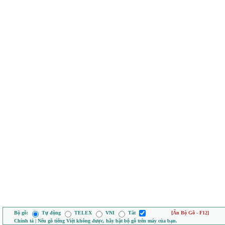
Bộ gõ:
Tự động
TELEX
VNI
Tắt
[Ẩn Bộ Gõ - F12]
Chính tả | Nếu gõ tiếng Việt không được, hãy bật bộ gõ trên máy của bạn.