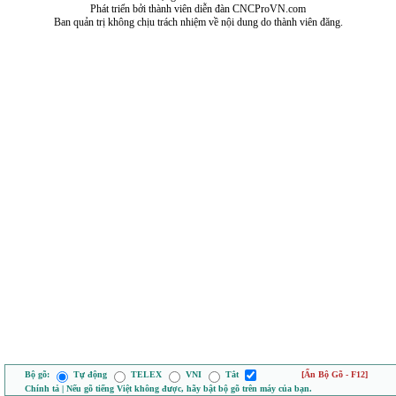
Phát triển bởi thành viên diễn đàn CNCProVN.com
Ban quản trị không chịu trách nhiệm về nội dung do thành viên đăng.
Bộ gõ:
Tự động
TELEX
VNI
Tắt
[Ẩn Bộ Gõ - F12]
Chính tả | Nếu gõ tiếng Việt không được, hãy bật bộ gõ trên máy của bạn.