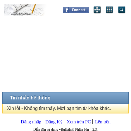
Tin nhắn hệ thống
Xin lỗi - Không tìm thấy. Mời bạn tìm từ khóa khác.
Đăng nhập
Đăng Ký
Xem trên PC
Lên trên
Diễn đàn sử dụng vBulletin® Phiên bản 4.2.3.