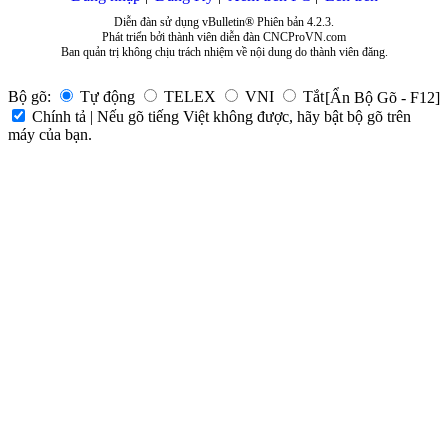
Diễn đàn sử dụng vBulletin® Phiên bản 4.2.3.
Phát triển bởi thành viên diễn đàn CNCProVN.com
Ban quản trị không chịu trách nhiệm về nội dung do thành viên đăng.
Bộ gõ:
Tự động
TELEX
VNI
Tắt
[Ẩn Bộ Gõ - F12]
Chính tả | Nếu gõ tiếng Việt không được, hãy bật bộ gõ trên
máy của bạn.