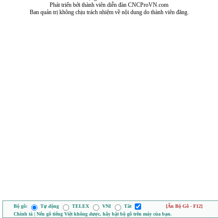
Phát triển bởi thành viên diễn đàn CNCProVN.com
Ban quản trị không chịu trách nhiệm về nội dung do thành viên đăng.
Bộ gõ:
Tự động
TELEX
VNI
Tắt
[Ẩn Bộ Gõ - F12]
Chính tả | Nếu gõ tiếng Việt không được, hãy bật bộ gõ trên máy của bạn.