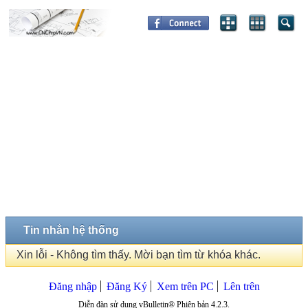
Tin nhắn hệ thống
Xin lỗi - Không tìm thấy. Mời bạn tìm từ khóa khác.
Đăng nhập
Đăng Ký
Xem trên PC
Lên trên
Diễn đàn sử dụng vBulletin® Phiên bản 4.2.3.