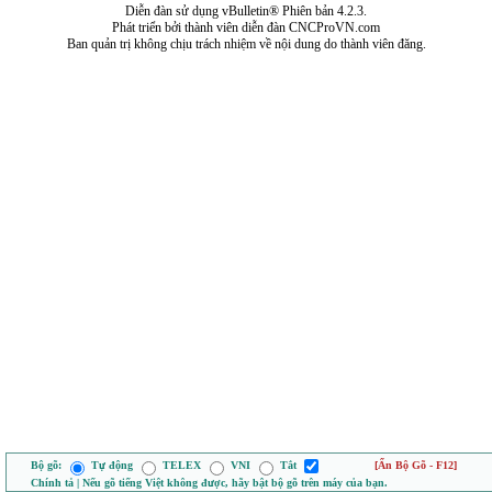
Diễn đàn sử dụng vBulletin® Phiên bản 4.2.3.
Phát triển bởi thành viên diễn đàn CNCProVN.com
Ban quản trị không chịu trách nhiệm về nội dung do thành viên đăng.
Bộ gõ:
Tự động
TELEX
VNI
Tắt
[Ẩn Bộ Gõ - F12]
Chính tả | Nếu gõ tiếng Việt không được, hãy bật bộ gõ trên máy của bạn.