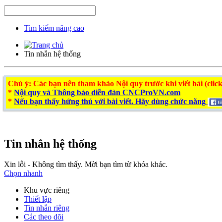
Tìm kiếm nâng cao
Tin nhắn hệ thống
Chú ý
: Các bạn nên tham khảo Nội quy trước khi viết bài (click
*
Nội quy và Thông báo diễn đàn CNCProVN.com
*
Nếu bạn thấy hứng thú với bài viết. Hãy dùng chức năng
Tin nhắn hệ thống
Xin lỗi - Không tìm thấy. Mời bạn tìm từ khóa khác.
Chọn nhanh
Khu vực riêng
Thiết lập
Tin nhắn riêng
Các theo dõi