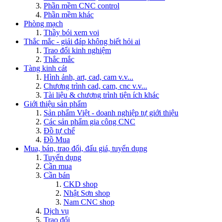
Phần mềm CNC control
Phần mềm khác
Phòng mạch
Thầy bói xem voi
Thắc mắc - giải đáp không biết hỏi ai
Trao đổi kinh nghiệm
Thắc mắc
Tàng kinh cát
Hình ảnh, art, cad, cam v.v...
Chương trình cad, cam, cnc v.v...
Tài liệu & chương trình tiện ích khác
Giới thiệu sản phẩm
Sản phẩm Việt - doanh nghiệp tự giới thiệu
Các sản phẩm gia công CNC
Đồ tự chế
Đồ Mua
Mua, bán, trao đổi, đấu giá, tuyển dụng
Tuyển dụng
Cần mua
Cần bán
CKD shop
Nhật Sơn shop
Nam CNC shop
Dịch vụ
Trao đổi