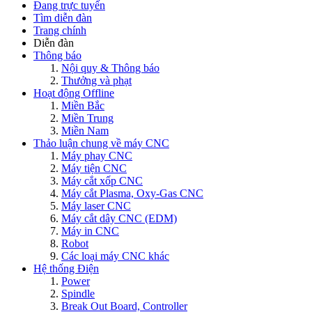
Đang trực tuyến
Tìm diễn đàn
Trang chính
Diễn đàn
Thông báo
Nội quy & Thông báo
Thưởng và phạt
Hoạt động Offline
Miền Bắc
Miền Trung
Miền Nam
Thảo luận chung về máy CNC
Máy phay CNC
Máy tiện CNC
Máy cắt xốp CNC
Máy cắt Plasma, Oxy-Gas CNC
Máy laser CNC
Máy cắt dây CNC (EDM)
Máy in CNC
Robot
Các loại máy CNC khác
Hệ thống Điện
Power
Spindle
Break Out Board, Controller