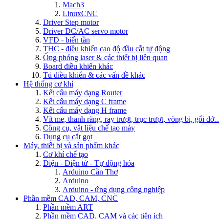
Mach3
LinuxCNC
Driver Step motor
Driver DC/AC servo motor
VFD - biến tần
THC - điều khiển cao độ đầu cắt tự động
Ống phóng laser & các thiết bị liên quan
Board điều khiển khác
Tủ điều khiển & các vấn đề khác
Hệ thống cơ khí
Kết cấu máy dạng Router
Kết cấu máy dạng C frame
Kết cấu máy dạng H frame
Vít me, thanh răng, ray trượt, trục trượt, vòng bi, gối đở..
Công cụ, vật liệu chế tạo máy
Dụng cụ cắt gọt
Máy, thiết bị và sản phẩm khác
Cơ khí chế tạo
Điện - Điện tử - Tự động hóa
Arduino Cần Thơ
Arduino
Arduino - ứng dụng công nghiệp
Phần mềm CAD, CAM, CNC
Phần mềm ART
Phần mềm CAD, CAM và các tiện ích