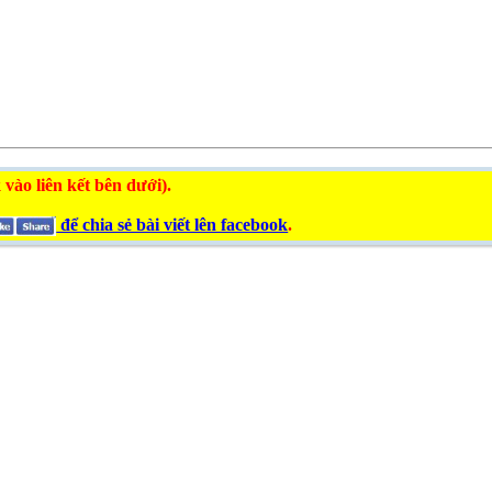
 vào liên kết bên dưới).
để chia sẻ bài viết lên facebook
.