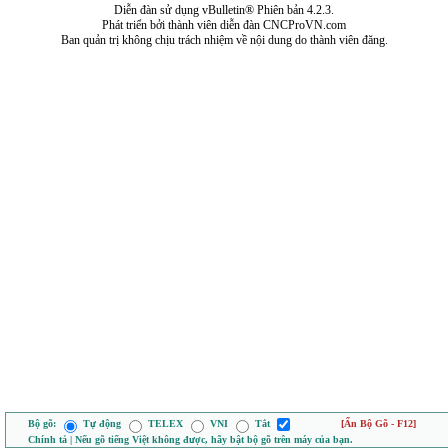
Diễn đàn sử dụng vBulletin® Phiên bản 4.2.3.
Phát triển bởi thành viên diễn đàn CNCProVN.com
Ban quản trị không chịu trách nhiệm về nội dung do thành viên đăng.
Bộ gõ:
Tự động
TELEX
VNI
Tắt
[Ẩn Bộ Gõ - F12]
Chính tả | Nếu gõ tiếng Việt không được, hãy bật bộ gõ trên máy của bạn.