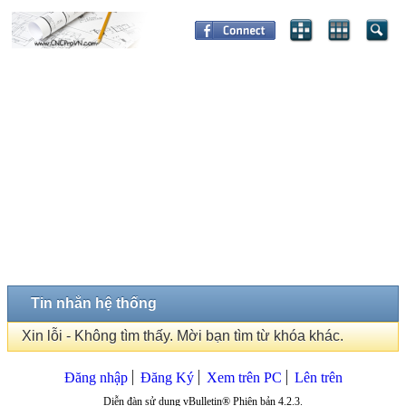
Tin nhắn hệ thống
Xin lỗi - Không tìm thấy. Mời bạn tìm từ khóa khác.
Đăng nhập
Đăng Ký
Xem trên PC
Lên trên
Diễn đàn sử dụng vBulletin® Phiên bản 4.2.3.