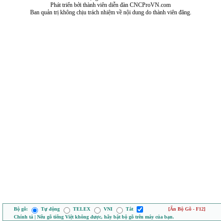
Phát triển bởi thành viên diễn đàn CNCProVN.com
Ban quản trị không chịu trách nhiệm về nội dung do thành viên đăng.
Bộ gõ:
Tự động
TELEX
VNI
Tắt
[Ẩn Bộ Gõ - F12]
Chính tả | Nếu gõ tiếng Việt không được, hãy bật bộ gõ trên máy của bạn.