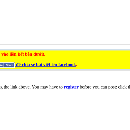
 vào liên kết bên dưới).
để chia sẻ bài viết lên facebook
.
ng the link above. You may have to
register
before you can post: click t