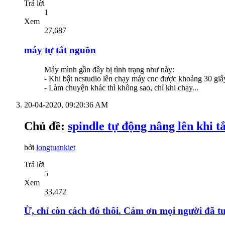
Trả lời
1
Xem
27,687
máy tự tắt nguồn
Máy mình gần đây bị tình trạng như này:
- Khi bật ncstudio lên chạy máy cnc được khoảng 30 giâ
- Làm chuyện khác thì không sao, chỉ khi chạy...
20-04-2020,
09:20:36 AM
Chủ đề:
spindle tự động nâng lên khi t
bởi
longtuankiet
Trả lời
5
Xem
33,472
Ừ, chỉ còn cách đó thôi. Cám ơn mọi người đã tư