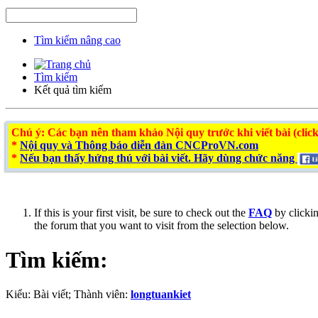
Tìm kiếm nâng cao
Tìm kiếm
Kết quả tìm kiếm
Chú ý
: Các bạn nên tham khảo Nội quy trước khi viết bài (click
*
Nội quy và Thông báo diễn đàn CNCProVN.com
*
Nếu bạn thấy hứng thú với bài viết. Hãy dùng chức năng
If this is your first visit, be sure to check out the
FAQ
by clicki
the forum that you want to visit from the selection below.
Tìm kiếm:
Kiểu: Bài viết; Thành viên:
longtuankiet