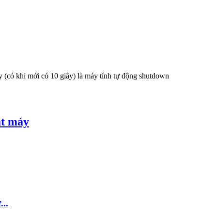
y (có khi mới có 10 giây) là máy tính tự động shutdown
ắt máy
...