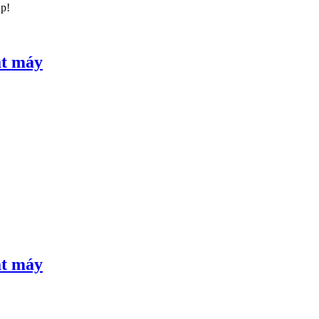
úp!
ắt máy
ắt máy