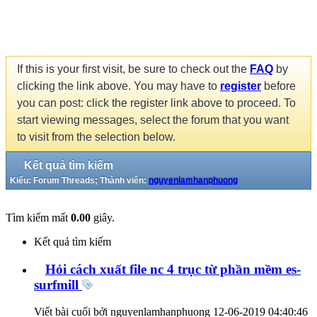
If this is your first visit, be sure to check out the
FAQ
by
clicking the link above. You may have to
register
before
you can post: click the register link above to proceed. To
start viewing messages, select the forum that you want
to visit from the selection below.
Kết quả tìm kiếm
Kiểu: Forum Threads; Thành viên:
nguyenlamhanphuong
Tìm kiếm mất
0.00
giây.
Kết quả tìm kiếm
Hỏi cách xuất file nc 4 trục từ phần mềm es-
surfmill
Viết bài cuối bởi nguyenlamhanphuong 12-06-2019
04:40:46