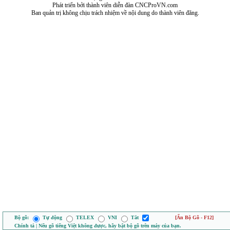
Phát triển bởi thành viên diễn đàn CNCProVN.com
Ban quản trị không chịu trách nhiệm về nội dung do thành viên đăng.
Bộ gõ:
Tự động
TELEX
VNI
Tắt
[Ẩn Bộ Gõ - F12]
Chính tả | Nếu gõ tiếng Việt không được, hãy bật bộ gõ trên máy của bạn.