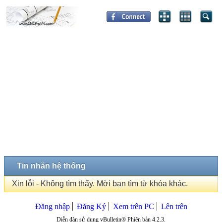
Tin nhắn hệ thống
Xin lỗi - Không tìm thấy. Mời bạn tìm từ khóa khác.
Đăng nhập
Đăng Ký
Xem trên PC
Lên trên
Diễn đàn sử dụng vBulletin® Phiên bản 4.2.3.