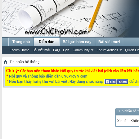
Trang chủ
Diễn đàn
Bài gửi hôm nay
Bài viết mới
Forum Home
Bài viết mới
FAQ
Lịch
Community
Forum Actions
Quick Li
Tin nhắn hệ thống
Chú ý
: Các bạn nên tham khảo Nội quy trước khi viết bài (click vào liên kết bê
*
Nội quy và Thông báo diễn đàn CNCProVN.com
*
Nếu bạn thấy hứng thú với bài viết. Hãy dùng chức năng
để chi
Tin nhắn hệ 
Xin lỗi - Khô