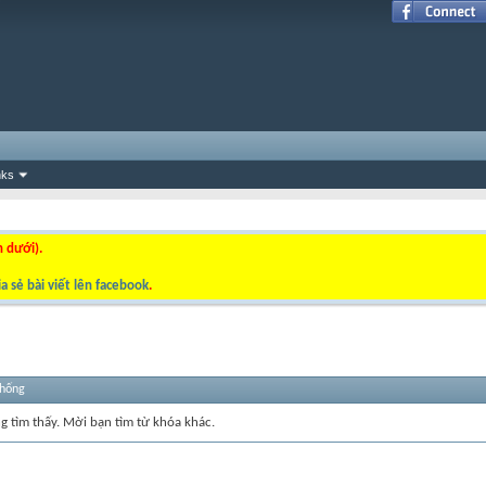
nks
n dưới).
a sẻ bài viết lên facebook
.
thống
ng tìm thấy. Mời bạn tìm từ khóa khác.