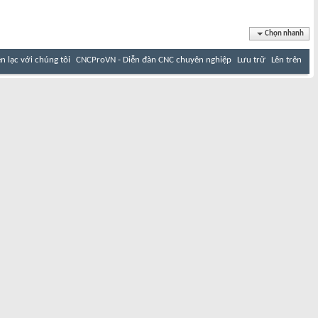
Chọn nhanh
ên lạc với chúng tôi
CNCProVN - Diễn đàn CNC chuyên nghiệp
Lưu trữ
Lên trên