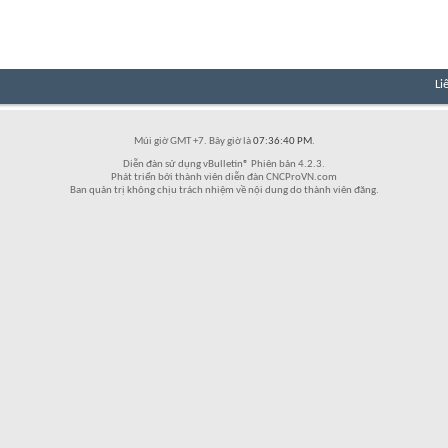
Li
Múi giờ GMT +7. Bây giờ là
07:36:40 PM
.
Diễn đàn sử dụng vBulletin® Phiên bản 4.2.3.
Phát triển bởi thành viên diễn đàn CNCProVN.com
Ban quản trị không chịu trách nhiệm về nội dung do thành viên đăng.