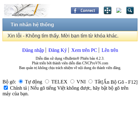
Tin nhắn hệ thống
Xin lỗi - Không tìm thấy. Mời bạn tìm từ khóa khác.
Đăng nhập
Đăng Ký
Xem trên PC
Lên trên
Diễn đàn sử dụng vBulletin® Phiên bản 4.2.3.
Phát triển bởi thành viên diễn đàn CNCProVN.com
Ban quản trị không chịu trách nhiệm về nội dung do thành viên đăng.
Bộ gõ:
Tự động
TELEX
VNI
Tắt
[Ẩn Bộ Gõ - F12]
Chính tả | Nếu gõ tiếng Việt không được, hãy bật bộ gõ trên
máy của bạn.